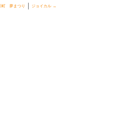
川町 夢まつり
ジョイカル
→