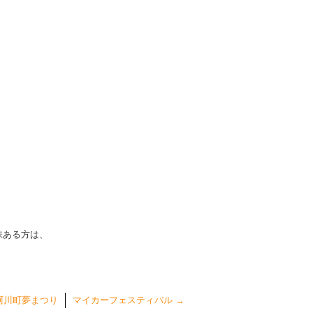
味ある方は、
珂川町夢まつり
マイカーフェスティバル
→