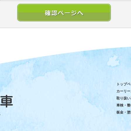
トップペ
カーリー
取り扱い
車検・整
板金・塗
1